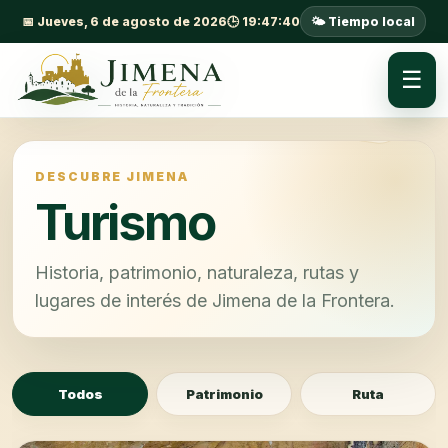
📅 Jueves, 6 de agosto de 2026
🕒 19:47:42
🌤️ Tiempo local
☰
DESCUBRE JIMENA
Turismo
Historia, patrimonio, naturaleza, rutas y
lugares de interés de Jimena de la Frontera.
Todos
Patrimonio
Ruta