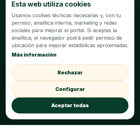
Esta web utiliza cookies
Newsletter
Usamos cookies técnicas necesarias y, con tu
SOBRE EL PORTAL
permiso, analítica interna, marketing y redes
sociales para mejorar el portal. Si aceptas la
Sobre nosotros
analítica, el navegador podrá pedir permiso de
ubicación para mejorar estadísticas aproximadas.
Contacto
Más información
Aviso legal
Política de privacidad
Rechazar
Política de cookies
Configurar
Configurar cookies
Aceptar todas
Acceder al panel
© 2026 Jimena de la Frontera · Historia, naturaleza y tradición