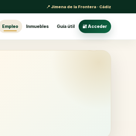
📍 Jimena de la Frontera · Cádiz
Empleo
Inmuebles
Guía útil
🔐 Acceder