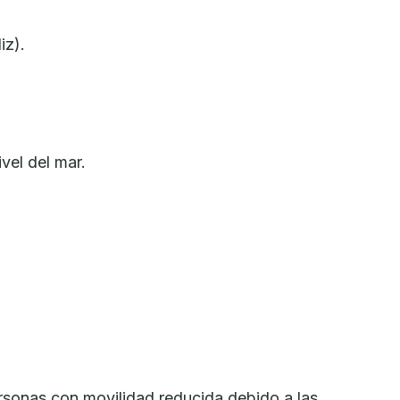
iz).
vel del mar.
sonas con movilidad reducida debido a las