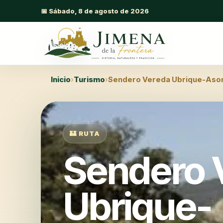
📅 Sábado, 8 de agosto de 2026
Inicio
›
Turismo
›
Sendero Vereda Ubrique-Asom
🏰 RUTA
Sendero 
Ubrique-