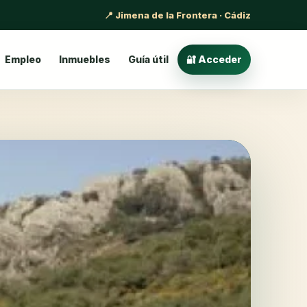
📍 Jimena de la Frontera · Cádiz
Empleo
Inmuebles
Guía útil
🔐 Acceder