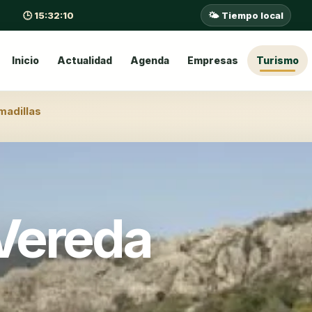
🕒 15:32:11
🌤️ Tiempo local
Inicio
Actualidad
Agenda
Empresas
Turismo
adillas
Vereda