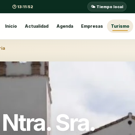
🕒 13:11:53
🌤️ Tiempo local
Inicio
Actualidad
Agenda
Empresas
Turismo
ria
 Ntra. Sra.