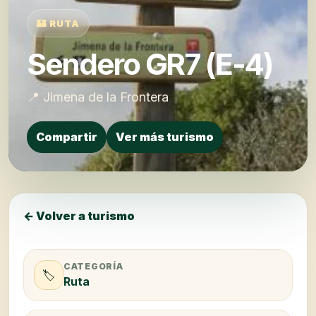
🏰 RUTA
Sendero GR7 (E-4)
📍 Jimena de la Frontera
Compartir
Ver más turismo
← Volver a turismo
CATEGORÍA
🏷️
Ruta