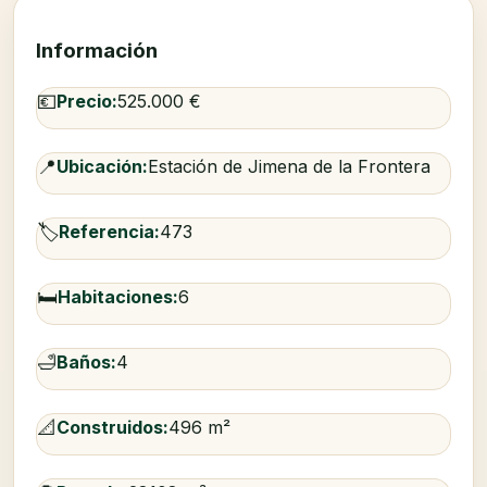
Información
💶
Precio:
525.000 €
📍
Ubicación:
Estación de Jimena de la Frontera
🏷️
Referencia:
473
🛏️
Habitaciones:
6
🛁
Baños:
4
📐
Construidos:
496 m²