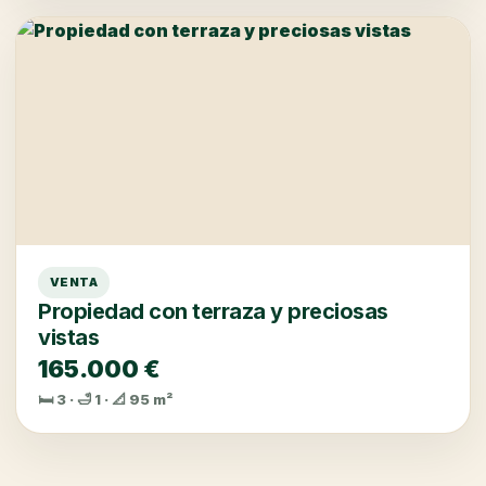
VENTA
Propiedad con terraza y preciosas
vistas
165.000 €
🛏️ 3 · 🛁 1 · 📐 95 m²