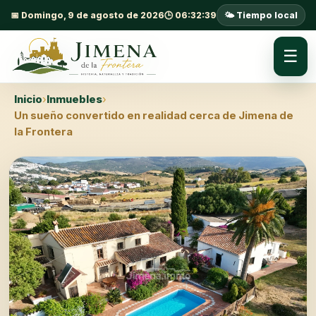
📅 Domingo, 9 de agosto de 2026
🕒 06:32:41
🌤️ Tiempo local
☰
Inicio
›
Inmuebles
›
Un sueño convertido en realidad cerca de Jimena de
la Frontera