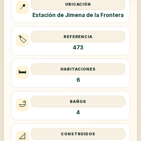
UBICACIÓN
📍
Estación de Jimena de la Frontera
REFERENCIA
🏷️
473
HABITACIONES
🛏️
6
BAÑOS
🛁
4
CONSTRUIDOS
📐