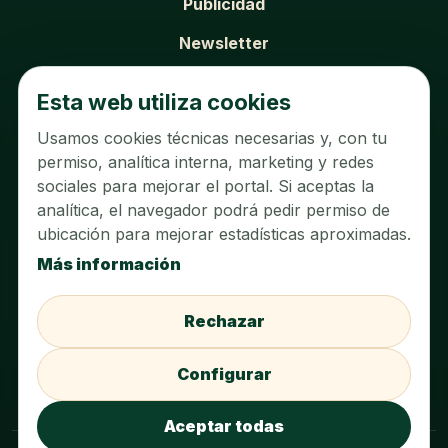
Publicidad
Newsletter
SOBRE EL PORTAL
Esta web utiliza cookies
Usamos cookies técnicas necesarias y, con tu
Sobre nosotros
permiso, analítica interna, marketing y redes
Contacto
sociales para mejorar el portal. Si aceptas la
analítica, el navegador podrá pedir permiso de
Aviso legal
ubicación para mejorar estadísticas aproximadas.
Política de privacidad
Más información
Política de cookies
Rechazar
Configurar cookies
Configurar
Acceder al panel
Aceptar todas