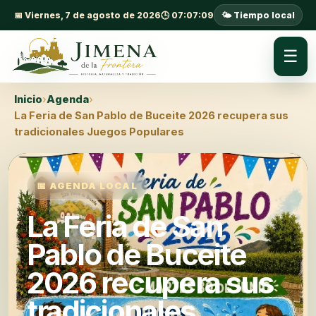
📅 Viernes, 7 de agosto de 2026
🕒 07:07:10
🌤️ Tiempo local
☰
Inicio
›
Agenda
›
La Feria de San Pablo de Buceite 2026 recupera sus
tradicionales Juegos Populares
📅 AGENDA LOCAL
La Feria de San
Pablo de Buceite
2026 recupera sus
tradicionales