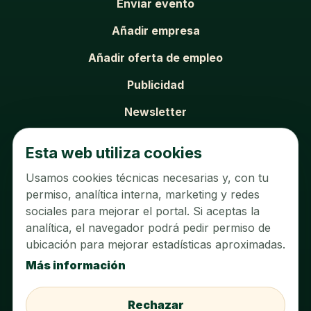
Enviar evento
Añadir empresa
Añadir oferta de empleo
Publicidad
Newsletter
SOBRE EL PORTAL
Esta web utiliza cookies
Usamos cookies técnicas necesarias y, con tu
Sobre nosotros
permiso, analítica interna, marketing y redes
Contacto
sociales para mejorar el portal. Si aceptas la
analítica, el navegador podrá pedir permiso de
Aviso legal
ubicación para mejorar estadísticas aproximadas.
Política de privacidad
Más información
Política de cookies
Rechazar