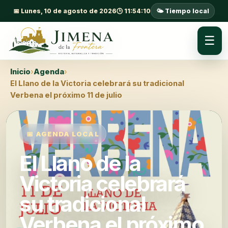
📅 Lunes, 10 de agosto de 2026
🕒 11:54:10
🌤️ Tiempo local
☰
Inicio
›
Agenda
›
El Llano de la Victoria celebrará su tradicional
Verbena el próximo 11 de julio
📅 AGENDA LOCAL
El Llano de la
Victoria celebrará
su tradicional
Verbena el próximo