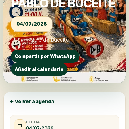
PABLO DE BUCEITE
04/07/2026
📍 San Pablo de Buceite
Compartir por WhatsApp
Añadir al calendario
← Volver a agenda
FECHA
📅
04/07/2026