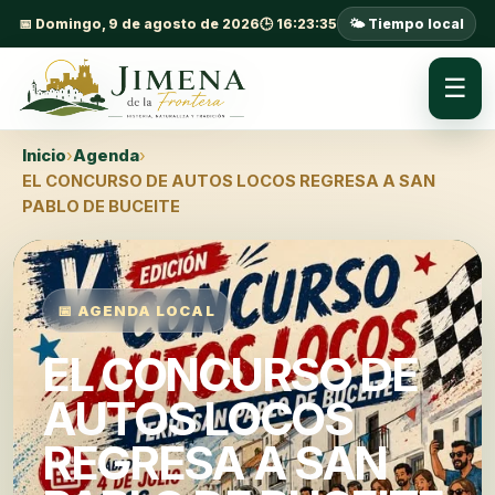
📅 Domingo, 9 de agosto de 2026
🕒 16:23:36
🌤️ Tiempo local
☰
Inicio
›
Agenda
›
EL CONCURSO DE AUTOS LOCOS REGRESA A SAN
PABLO DE BUCEITE
📅 AGENDA LOCAL
EL CONCURSO DE
AUTOS LOCOS
REGRESA A SAN