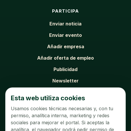
PARTICIPA
Enviar noticia
Enviar evento
Añadir empresa
Añadir oferta de empleo
Publicidad
Newsletter
SOBRE EL PORTAL
Esta web utiliza cookies
Usamos cookies técnicas necesarias y, con tu
Sobre nosotros
permiso, analítica interna, marketing y redes
Contacto
sociales para mejorar el portal. Si aceptas la
analítica, el navegador podrá pedir permiso de