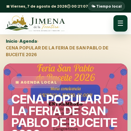
📅 Viernes, 7 de agosto de 2026
🕒 00:21:07
🌤️ Tiempo local
☰
Inicio
›
Agenda
›
CENA POPULAR DE LA FERIA DE SAN PABLO DE
BUCEITE 2026
📅 AGENDA LOCAL
CENA POPULAR DE
LA FERIA DE SAN
PABLO DE BUCEITE