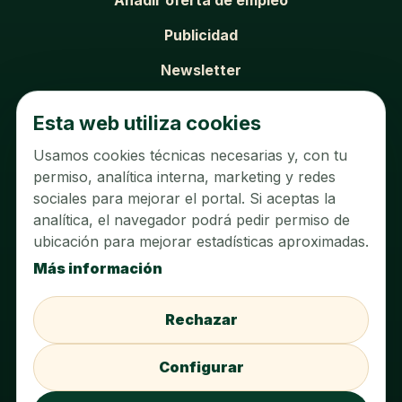
Publicidad
Newsletter
SOBRE EL PORTAL
Esta web utiliza cookies
Usamos cookies técnicas necesarias y, con tu
Sobre nosotros
permiso, analítica interna, marketing y redes
Contacto
sociales para mejorar el portal. Si aceptas la
analítica, el navegador podrá pedir permiso de
Aviso legal
ubicación para mejorar estadísticas aproximadas.
Política de privacidad
Más información
Política de cookies
Rechazar
Configurar cookies
Configurar
Acceder al panel